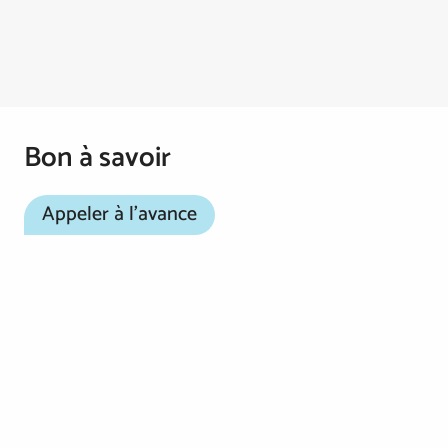
Bon à savoir
Appeler à l'avance
Assurez-vous d'appeler à l'avance et assurez-vous
que tout ce qui figure sur votre liste de souhaits est
ouvert. Réservez à l'avance car de nombreuses
attractions et expériences nécessitent des
réservations.