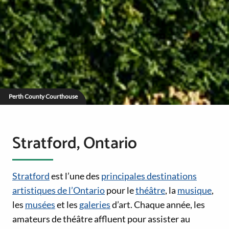
Perth County Courthouse
Stratford, Ontario
Stratford
est l’une des
principales destinations
artistiques de l’Ontario
pour le
théâtre
, la
musique
,
les
musées
et les
galeries
d’art. Chaque année, les
amateurs de théâtre affluent pour assister au