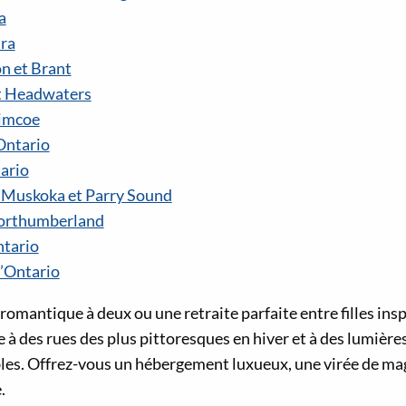
a
ra
n et Brant
t Headwaters
Simcoe
Ontario
tario
 Muskoka et Parry Sound
orthumberland
ntario
’Ontario
omantique à deux ou une retraite parfaite entre filles insp
à des rues des plus pittoresques en hiver et à des lumière
es. Offrez-vous un hébergement luxueux, une virée de ma
.