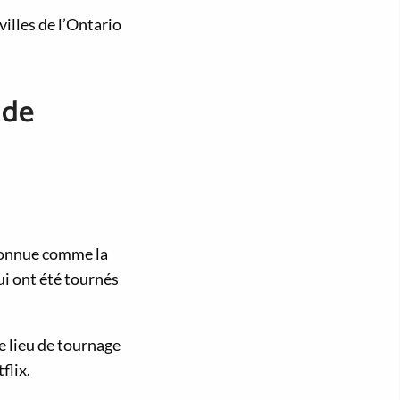
illes de l’Ontario
 de
t connue comme la
i ont été tournés
re lieu de tournage
flix.