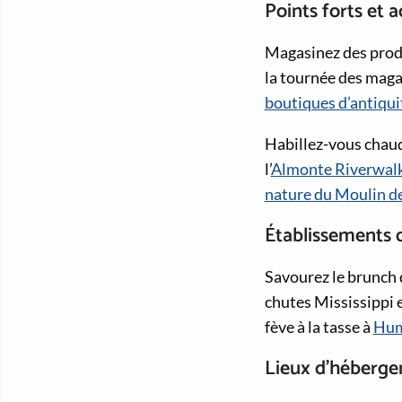
Points forts et a
Magasinez des produ
la tournée des maga
boutiques d’antiquit
Habillez-vous chaud
l’
Almonte Riverwal
nature du Moulin de
Établissements 
Savourez le brunch
chutes Mississippi 
fève à la tasse à
Hum
Lieux d’héberg