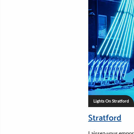
Lights On Stratford
Stratford
Laissez-vous emporte