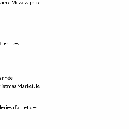
vière Mississippi et
 les rues
 année
hristmas Market, le
eries d’art et des