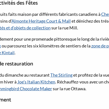
ctivités des Fêtes
its faits maison par différents fabricants canadiens à
Che
sins d’
Almonte Heritage Court & Mall
et dénichez des trés
és et d’objets de collection
sur la rue Mill.
ement pour une promenade pittoresque le long de la rivièr
k
ou parcourez les six kilomètres de sentiers de la
zone de p
 Kintail
.
de restauration
 du dimanche au restaurant
The Stirling
et profitez de la vue
en hiver à
Joe’s Italian Kitchen
. Réchauffez-vous avec un ch
mingbird Chocolate Maker
sur la rue Ottawa.
ement