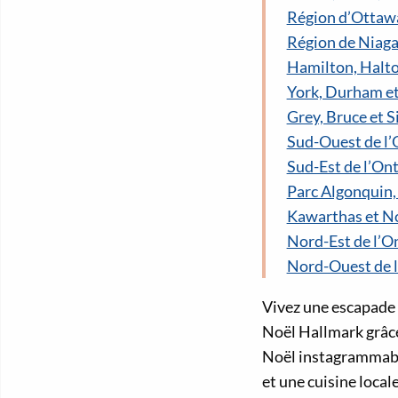
Région d’Ottaw
Région de Niaga
Hamilton, Halto
York, Durham e
Grey, Bruce et 
Sud-Ouest de l’
Sud-Est de l’On
Parc Algonquin,
Kawarthas et N
Nord-Est de l’O
Nord-Ouest de l
Vivez une escapade r
Noël Hallmark grâce 
Noël instagrammabl
et une cuisine locale