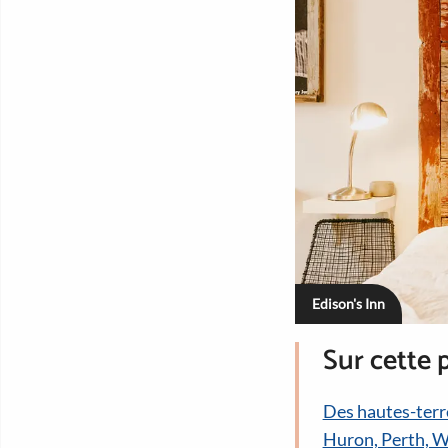
Edison's Inn
Sur cette 
Des hautes-terre
Huron, Perth, W