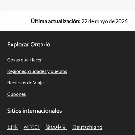
Última actualización:
22 de mayo de 2026
Footer
Explorar Ontario
Navigation
Cosas que Hacer
Regiones, ciudades y pueblos
Recursos de Viaje
Cupones
Sitios internacionales
日本
한국어
简体中文
Deutschland