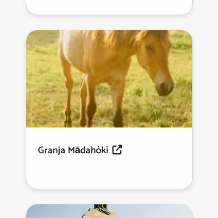
Granja Mādahòkì