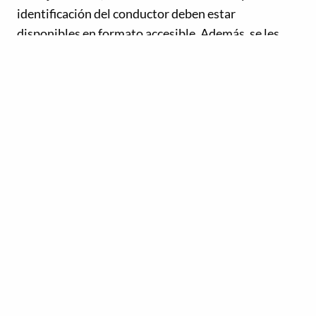
identificación del conductor deben estar
disponibles en formato accesible. Además, se les
cobrará la misma tarifa que a una persona sin
discapacidad.
Ya sea que viaje en transporte público o taxi, su
perro guía/animal de servicio
debe poder viajar con
usted.
Lea más sobre el
estándar de tránsito accesible
.
Edificios y espacios públicos al aire libre
El Código de Construcción de Ontario de 2024
describe las normas de accesibilidad para edificios y
alojamientos de nueva construcción. Estas normas
incluyen requisitos para: