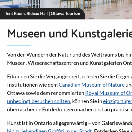
Tent Room, Rideau Hall | Ottawa Tourism
Museen und Kunstgaleri
Von den Wundern der Natur und des Weltraums bis hin 
Museen, Wissenschaftszentren und Kunstgalerien Onta
Erkunden Sie die Vergangenheit, erleben Sie die Gegen
Institutionen wie dem
Canadian Museum of Nature
un
Ottawa sowie dem renommierten
Royal Museum of On
unbedingt besuchen sollten
, können Sie in
einzigartig
überraschende Entdeckungen machen und an praktisc
Kunst ist in Ontario allgegenwärtig – von Galeriewänd
hin zu lebendigen Graffiti in der Stadt
. Entdecken Sie e