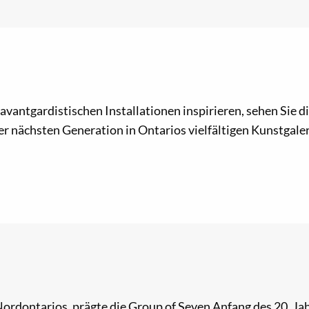
n avantgardistischen Installationen inspirieren, sehen Sie
r nächsten Generation in Ontarios vielfältigen Kunstgaler
 Nordontarios, prägte die Group of Seven Anfang des 20. 