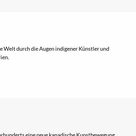
 die Welt durch die Augen indigener Künstler und
ien.
Jahrhunderts eine neue kanadische Kunstbewegung.