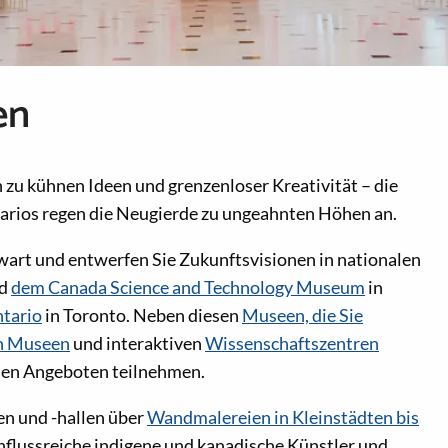
en
zu kühnen Ideen und grenzenloser Kreativität – die
rios regen die Neugierde zu ungeahnten Höhen an.
wart und entwerfen Sie Zukunftsvisionen in nationalen
d
dem Canada Science and Technology Museum
in
tario
in Toronto. Neben diesen
Museen, die Sie
en Museen
und interaktiven
Wissenschaftszentren
hen Angeboten teilnehmen.
en und -hallen über
Wandmalereien in Kleinstädten bis
influssreiche indigene und kanadische Künstler und