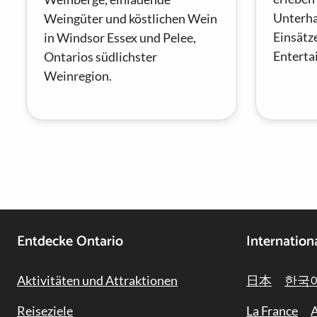
Unterha
Weingüter und köstlichen Wein
Einsätz
in Windsor Essex und Pelee,
Enterta
Ontarios südlichster
Weinregion.
Footer
Entdecke Ontario
Internation
Navigation
Aktivitäten und Attraktionen
日本
한국
Reiseziele
La France
A