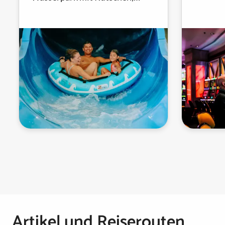
Unterha
einem Strömungskanal, einem
Wellenbad, einem
Aktivitätsbecken und mehr...
Seitennummerierung
Artikel und Reiserouten