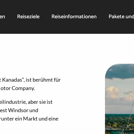
nen
Reiseziele
Reiseinformationen
Pakete un
Kanadas“, ist berühmt für
Motor Company.
industrie, aber sie ist
sfest Windsor und
runter ein Markt und eine