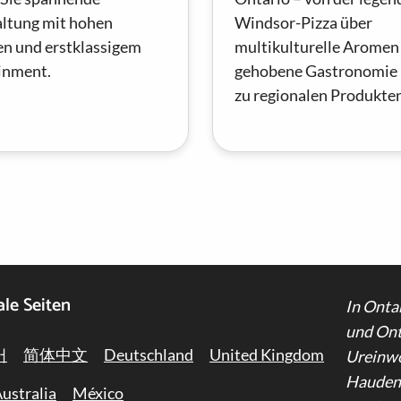
ltung mit hohen
Windsor-Pizza über
en und erstklassigem
multikulturelle Aromen
inment.
gehobene Gastronomie b
zu regionalen Produkten
ale Seiten
In Onta
und Ont
어
简体中文
Deutschland
United Kingdom
Ureinwo
Haudeno
ustralia
México