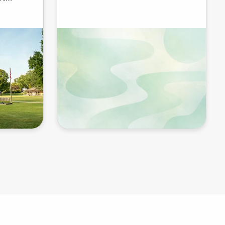
sogar das Lob privater
Golfclubs...
und...