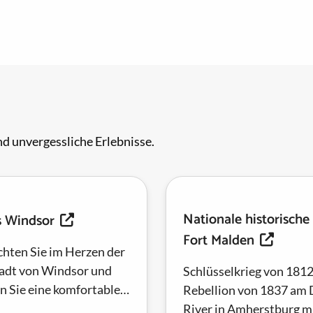
d unvergessliche Erlebnisse.
Nationale historische
s Windsor
Fort Malden
hten Sie im Herzen der
adt von Windsor und
Schlüsselkrieg von 181
n Sie eine komfortable
Rebellion von 1837 am 
nft mit epischer
River in Amherstburg m