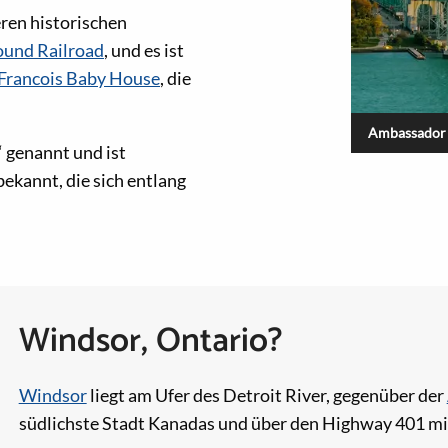
eren historischen
ound Railroad
, und es ist
Francois Baby House
, die
Ambassador 
 genannt und ist
ekannt, die sich entlang
Windsor, Ontario?
Windsor
liegt am Ufer des Detroit River, gegenüber der
südlichste Stadt Kanadas und über den Highway 401 mi