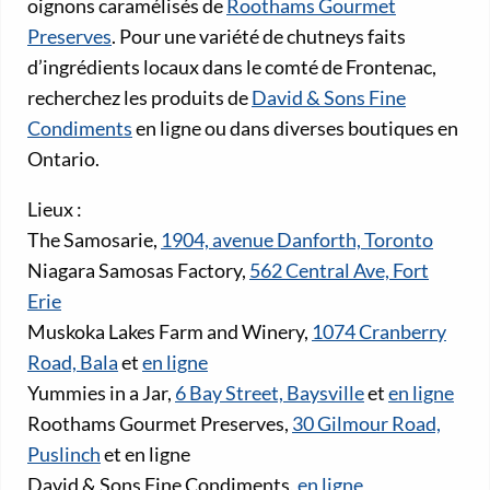
oignons caramélisés de
Roothams Gourmet
Preserves
. Pour une variété de chutneys faits
d’ingrédients locaux dans le comté de Frontenac,
recherchez les produits de
David & Sons Fine
Condiments
en ligne ou dans diverses boutiques en
Ontario.
Lieux :
The Samosarie,
1904, avenue Danforth, Toronto
Niagara Samosas Factory,
562 Central Ave, Fort
Erie
Muskoka Lakes Farm and Winery,
1074 Cranberry
Road, Bala
et
en ligne
Yummies in a Jar,
6 Bay Street, Baysville
et
en ligne
Roothams Gourmet Preserves,
30 Gilmour Road,
Puslinch
et en ligne
David & Sons Fine Condiments,
en ligne