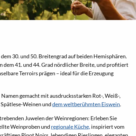
 dem 30. und 50. Breitengrad auf beiden Hemisphären.
 dem 41. und 44. Grad nördlicher Breite, und profitiert
elbare Terroirs prägen – ideal für die Erzeugung
n Namen gemacht mit ausdrucksstarken Rot-, Weiß-,
 Spätlese-Weinen und
dem weltberühmten Eiswein
.
fstrebenden Juwelen der Weinregionen: Erleben Sie
ellte Weinproben und
regionale Küche,
inspiriert vom
kräftigen Pinot Noirs, lebendigen Rieslingen, eleganten