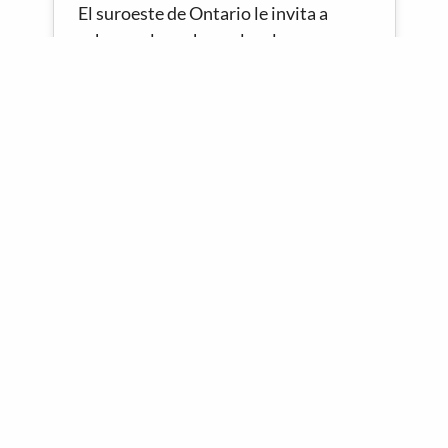
El suroeste de Ontario le invita a
saborear los sabores locales y
experimentar su cultura y atracciones
únicas. Días…
Nuevas regiones vinícolas
emergentes en Ontario