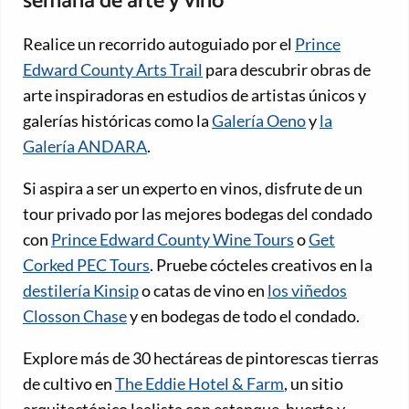
semana de arte y vino
Realice un recorrido autoguiado por el
Prince
Edward County Arts Trail
para descubrir obras de
arte inspiradoras en estudios de artistas únicos y
galerías históricas como la
Galería Oeno
y
la
Galería ANDARA
.
Si aspira a ser un experto en vinos, disfrute de un
tour privado por las mejores bodegas del condado
con
Prince Edward County Wine Tours
o
Get
Corked PEC Tours
. Pruebe cócteles creativos en la
destilería Kinsip
o catas de vino en
los viñedos
Closson Chase
y en bodegas de todo el condado.
Explore más de 30 hectáreas de pintorescas tierras
de cultivo en
The Eddie Hotel & Farm
, un sitio
arquitectónico lealista con estanque, huerto y