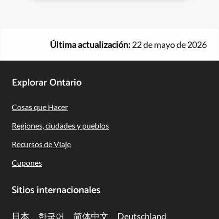
Última actualización:
22 de mayo de 2026
Footer
Explorar Ontario
Navigation
Cosas que Hacer
Regiones, ciudades y pueblos
Recursos de Viaje
Cupones
Sitios internacionales
日本
한국어
简体中文
Deutschland