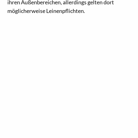
ihren Außenbereichen, allerdings gelten dort
möglicherweise Leinenpflichten.
Wo man kaufen kann
Kaufen Sie Craft-Biere, Cider und Spirituosen
direkt bei der Brauerei, Ciderei oder Destillerie
oder besuchen Sie Einzelhändler in Ontario, die
LCBO
für Weine, Spirituosen und Craft-Getränke
oder
The Beer Store
für eine große Auswahl an
Bieren.
Trinke verantwortungsbewusst
In Ontario gilt eine
Null-Toleranz-Politik
gegenüber