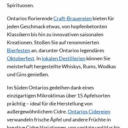
Spirituosen.
Ontarios florierende
Craft-Brauereien
bieten für
jeden Geschmack etwas, von hopfenbetonten
Klassikern bis hin zu innovativen saisonalen
Kreationen. Stoßen Sie auf renommierten
Bierfesten
an, darunter Ontarios legendäres
Oktoberfest
. In
lokalen Destillerien
können Sie
meisterhaft hergestellte Whiskys, Rums, Wodkas
und Gins genießen.
Im Süden Ontarios gedeihen dank eines
einzigartigen Mikroklimas über 15 Apfelsorten
prächtig – ideal für die Herstellung von
außergewöhnlichem Cidre.
Ontarios Cidereien
verwandeln frische Äpfel und andere Früchte in
kreative Cidre-Variationen, von spritzig und klar bis