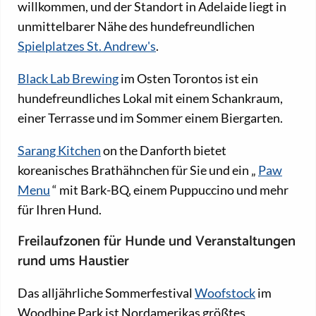
willkommen, und der Standort in Adelaide liegt in
unmittelbarer Nähe des hundefreundlichen
Spielplatzes St. Andrew's
.
Black Lab Brewing
im Osten Torontos ist ein
hundefreundliches Lokal mit einem Schankraum,
einer Terrasse und im Sommer einem Biergarten.
Sarang Kitchen
on the Danforth bietet
koreanisches Brathähnchen für Sie und ein „
Paw
Menu
“ mit Bark-BQ, einem Puppuccino und mehr
für Ihren Hund.
Freilaufzonen für Hunde und Veranstaltungen
rund ums Haustier
Das alljährliche Sommerfestival
Woofstock
im
Woodbine Park ist Nordamerikas größtes