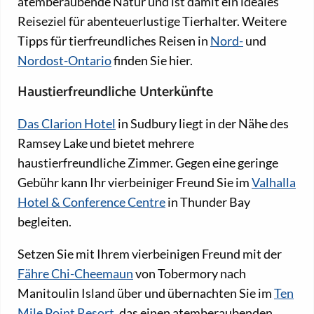
atemberaubende Natur und ist damit ein ideales
Reiseziel für abenteuerlustige Tierhalter. Weitere
Tipps für tierfreundliches Reisen in
Nord-
und
Nordost-Ontario
finden Sie hier.
Haustierfreundliche Unterkünfte
Das Clarion Hotel
in Sudbury liegt in der Nähe des
Ramsey Lake und bietet mehrere
haustierfreundliche Zimmer. Gegen eine geringe
Gebühr kann Ihr vierbeiniger Freund Sie im
Valhalla
Hotel & Conference Centre
in Thunder Bay
begleiten.
Setzen Sie mit Ihrem vierbeinigen Freund mit der
Fähre Chi-Cheemaun
von Tobermory nach
Manitoulin Island über und übernachten Sie im
Ten
Mile Point Resort
, das einen atemberaubenden