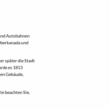
 und Autobahnen
 Oberkanada und
er später die Stadt
urde es 1813
chen Gebäude,
te beachten Sie,