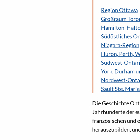
Region Ottawa
Großraum Toro
Hamilton, Halt
Südöstliches On
Niagara-Region
Huron, Perth, W
Südwest-Ontar
York, Durham u
Nordwest-Onta
Sault Ste. Mari
Die Geschichte Onta
Jahrhunderte der eu
französischen und e
herauszubilden, und