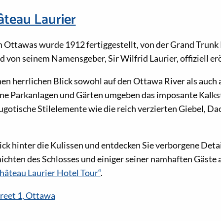
âteau Laurier
Ottawas wurde 1912 fertiggestellt, von der Grand Trunk 
von seinem Namensgeber, Sir Wilfrid Laurier, offiziell erö
nen herrlichen Blick sowohl auf den Ottawa River als auch 
e Parkanlagen und Gärten umgeben das imposante Kalkst
gotische Stilelemente wie die reich verzierten Giebel, Da
ick hinter die Kulissen und entdecken Sie verborgene Deta
ichten des Schlosses und einiger seiner namhaften Gäste 
hâteau Laurier Hotel Tour“
.
reet 1, Ottawa