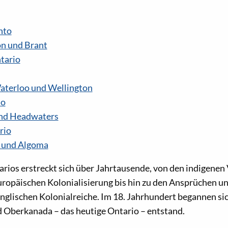
nto
on und Brant
tario
aterloo und Wellington
io
nd Headwaters
rio
e und Algoma
rios erstreckt sich über Jahrtausende, von den indigenen 
ropäischen Kolonialisierung bis hin zu den Ansprüchen un
nglischen Kolonialreiche. Im 18. Jahrhundert begannen si
 Oberkanada – das heutige Ontario – entstand.