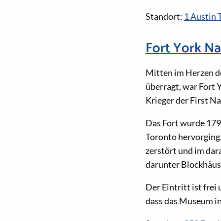
Standort:
1 Austin 
Fort York Nat
Mitten im Herzen d
überragt, war Fort 
Krieger der First N
Das Fort wurde 1793
Toronto hervorging.
zerstört und im dar
darunter Blockhäuse
Der Eintritt ist fr
dass das Museum in 