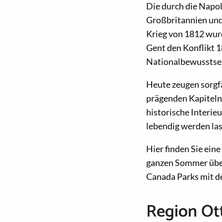
Die durch die Napo
Großbritannien und 
Krieg von 1812 wurd
Gent den Konflikt 1
Nationalbewusstse
Heute zeugen sorgf
prägenden Kapiteln 
historische Interie
lebendig werden las
Hier finden Sie ein
ganzen Sommer über 
Canada Parks mit 
Region Ot