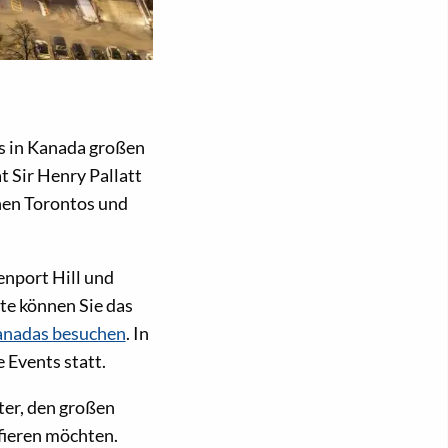
ts in Kanada großen
 Sir Henry Pallatt
hen Torontos und
enport Hill und
rte können Sie das
Kanadas besuchen
. In
Events statt.
ster, den großen
fieren möchten.