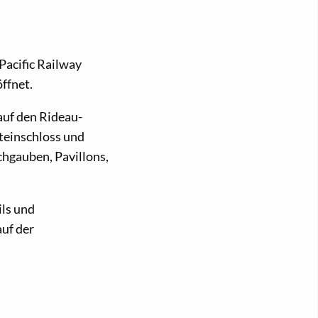
Pacific Railway
ffnet.
auf den Rideau-
einschloss und
chgauben, Pavillons,
ils und
auf der