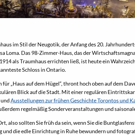
haus im Stil der Neugotik, der Anfang des 20. Jahrhunder
Casa Loma. Das 98-Zimmer-Haus, das der Wirtschaftsmagnat
914 als Traumhaus errichten ließ, ist heute ein Wahrzeic
kannteste Schloss in Ontario.
 für „Haus auf dem Hügel“, thront hoch oben auf dem Dav
ulären Blick auf die Stadt. Mit einer regulären Eintrittska
n und
Ausstellungen zur frühen Geschichte Torontos und 
ußerdem regelmäßig Sonderveranstaltungen und saisonale 
 Ort, also sollten Sie früh da sein, wenn Sie die Buntglasfen
 und die edle Einrichtung in Ruhe bewundern und fotogra