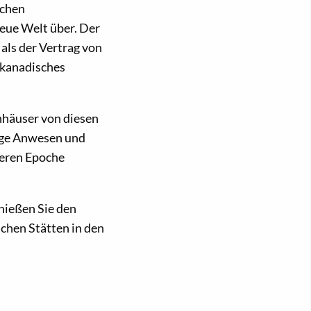
schen
Neue Welt über. Der
als der Vertrag von
 kanadisches
nhäuser von diesen
tige Anwesen und
deren Epoche
enießen Sie den
chen Stätten in den