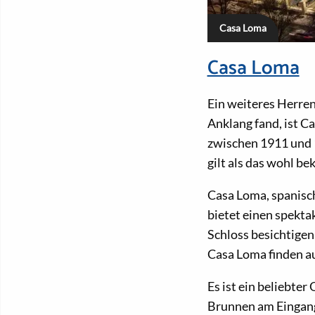
Casa Loma
Casa Loma
Ein weiteres Herren
Anklang fand, ist 
zwischen 1911 und 1
gilt als das wohl be
Casa Loma, spanisch
bietet einen spektak
Schloss besichtige
Casa Loma finden a
Es ist ein beliebter
Brunnen am Eingang