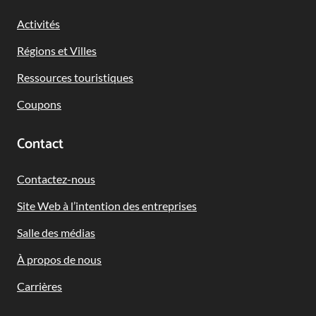
Navigation
Activités
Régions et Villes
Ressources touristiques
Coupons
Contact
Contactez-nous
Site Web à l’intention des entreprises
Salle des médias
À propos de nous
Carrières