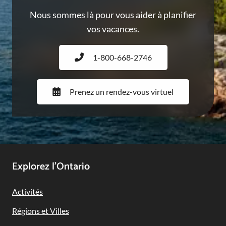
Nous sommes là pour vous aider à planifier
vos vacances.
1-800-668-2746
Prenez un rendez-vous virtuel
Footer
Explorez l’Ontario
Navigation
Activités
Régions et Villes