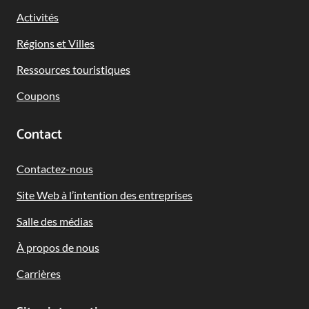
Navigation
Activités
Régions et Villes
Ressources touristiques
Coupons
Contact
Contactez-nous
Site Web à l’intention des entreprises
Salle des médias
À propos de nous
Carrières