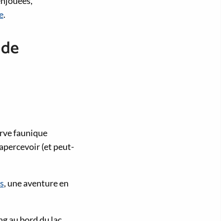
njouées,
e
.
 de
erve faunique
apercevoir (et peut-
s
, une aventure en
g au bord du lac.