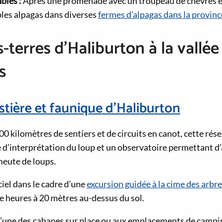
bles :
Après une promenade avec un troupeau de chèvres e
les alpagas dans diverses
fermes d’alpagas dans la provinc
-terres d’Haliburton à la vallée
s
stière et faunique d’Haliburton
 kilomètres de sentiers et de circuits en canot, cette rés
d’interprétation du loup et un observatoire permettant d’
meute de loups.
iel dans le cadre d’une
excursion guidée à la cime des arbre
 heures à 20 mètres au-dessus du sol.
’une des cabanes sur place ou aux emplacements de campin