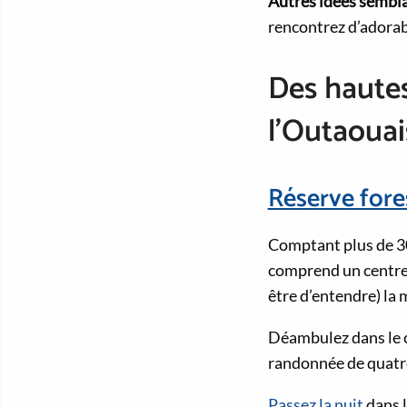
Autres idées sembla
rencontrez d’adorab
Des hautes
l’Outaouai
Réserve fore
Comptant plus de 300
comprend un centre 
être d’entendre) la 
Déambulez dans le c
randonnée de quatre
Passez la nuit
dans l