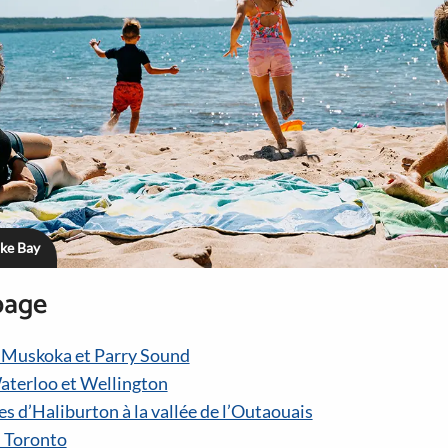
ake Bay
page
 Muskoka et Parry Sound
aterloo et Wellington
s d’Haliburton à la vallée de l’Outaouais
 Toronto