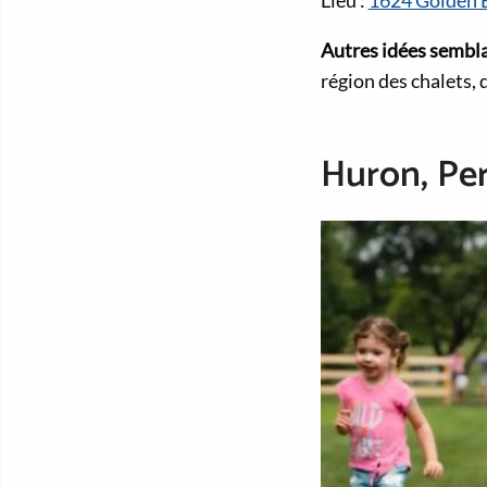
Lieu :
1624 Golden 
Autres idées sembla
région des chalets,
Huron, Per