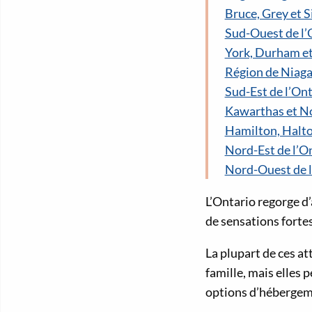
Bruce, Grey et 
Sud-Ouest de l’
York, Durham e
Région de Niaga
Sud-Est de l’On
Kawarthas et N
Hamilton, Halto
Nord-Est de l’O
Nord-Ouest de l
L’Ontario regorge d
de sensations forte
La plupart de ces at
famille, mais elles
options d’hébergeme