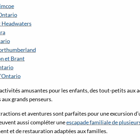
Simcoe
Ontario
t Headwaters
ra
tario
orthumberland
n et Brant
ntario
’Ontario
’activités amusantes pour les enfants, des tout-petits aux 
s aux grands penseurs.
tractions et aventures sont parfaites pour une excursion d
 peuvent aussi compléter une
escapade familiale de plusieur
nt et de restauration adaptées aux familles.