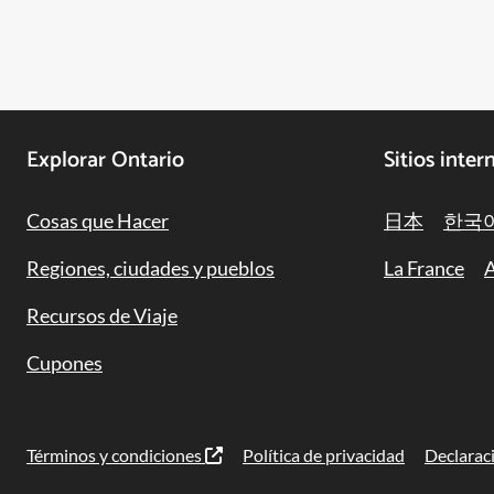
Footer
Explorar Ontario
Sitios inter
Navigation
Cosas que Hacer
日本
한국
Regiones, ciudades y pueblos
La France
A
Recursos de Viaje
Cupones
Términos y condiciones
Política de privacidad
Declaraci