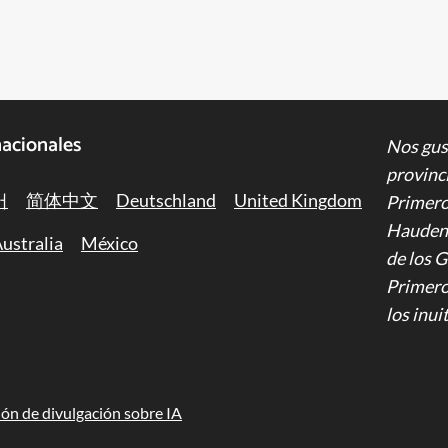
nacionales
Nos gus
provinci
어
简体中文
Deutschland
United Kingdom
Primeros
Haudeno
ustralia
México
de los 
Primeros
los inui
ón de divulgación sobre IA