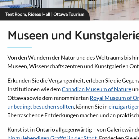
Tent Room, Rideau Hall | Ottawa Tourism
Museen und Kunstgaleri
Von den Wundern der Natur und des Weltraums bis hin 
Museen, Wissenschaftszentren und Kunstgalerien Onta
Erkunden Sie die Vergangenheit, erleben Sie die Gegen
Institutionen wie dem
Canadian Museum of Nature
un
Ottawa sowie dem renommierten
Royal Museum of On
unbedingt besuchen sollten
, können Sie in
einzigartig
überraschende Entdeckungen machen und an praktisc
Kunst ist in Ontario allgegenwärtig – von Galeriewänd
hin zu lebendigen Graffiti in der Stadt
. Entdecken Sie e