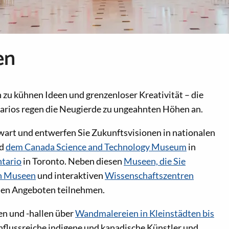
en
zu kühnen Ideen und grenzenloser Kreativität – die
rios regen die Neugierde zu ungeahnten Höhen an.
wart und entwerfen Sie Zukunftsvisionen in nationalen
d
dem Canada Science and Technology Museum
in
tario
in Toronto. Neben diesen
Museen, die Sie
en Museen
und interaktiven
Wissenschaftszentren
hen Angeboten teilnehmen.
en und -hallen über
Wandmalereien in Kleinstädten bis
influssreiche indigene und kanadische Künstler und