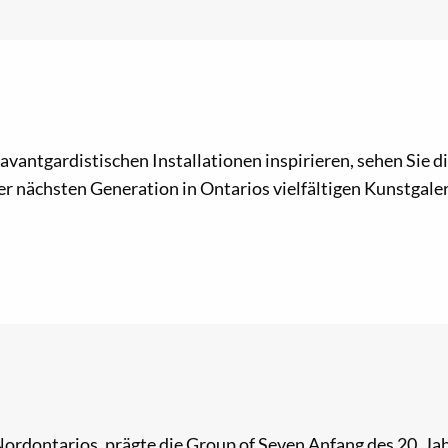
n avantgardistischen Installationen inspirieren, sehen Sie
r nächsten Generation in Ontarios vielfältigen Kunstgaler
 Nordontarios, prägte die Group of Seven Anfang des 20. 