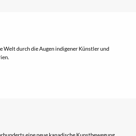
 die Welt durch die Augen indigener Künstler und
ien.
Jahrhunderts eine neue kanadische Kunstbewegung.