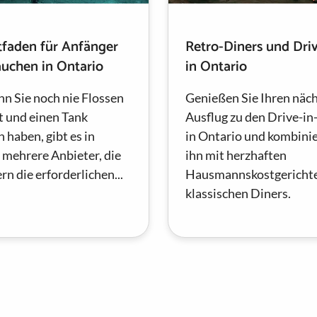
tfaden für Anfänger
Retro-Diners und Driv
uchen in Ontario
in Ontario
n Sie noch nie Flossen
Genießen Sie Ihren näc
t und einen Tank
Ausflug zu den Drive-in
 haben, gibt es in
in Ontario und kombinie
 mehrere Anbieter, die
ihn mit herzhaften
n die erforderlichen...
Hausmannskostgerichte
klassischen Diners.