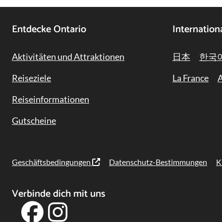
Footer
Entdecke Ontario
Internation
Navigation
Aktivitäten und Attraktionen
日本
한국
Reiseziele
La France
A
Reiseinformationen
Gutscheine
Geschäftsbedingungen
Datenschutz-Bestimmungen
K
Verbinde dich mit uns