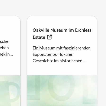
Oakville Museum im Erchless
Estate
ische
neben
Ein Museum mit faszinierenden
hek in
Exponaten zur lokalen
ille und
Geschichte im historischen
 Park...
Haus der Gründerfamilie von
Oakville, den Chisholms.