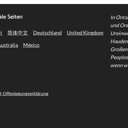
ale Seiten
In Onta
und Ont
어
简体中文
Deutschland
United Kingdom
Ureinwo
Haudeno
ustralia
México
Großen S
Peoples 
wenn wi
I-Offenlegungserklärung