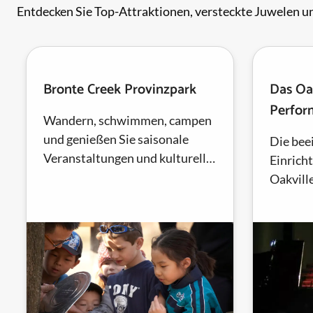
Entdecken Sie Top-Attraktionen, versteckte Juwelen un
Bronte Creek Provinzpark
Das Oak
Perfor
Wandern, schwimmen, campen
und genießen Sie saisonale
Die bee
Veranstaltungen und kulturelle
Einrich
Stätten im Bronte Creek
Oakvill
Provincial Park.
Oakvill
sowie L
Zentrum