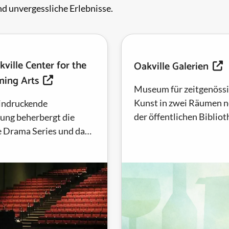
d unvergessliche Erlebnisse.
ville Center for the
Oakville Galerien
ming Arts
Museum für zeitgenöss
Kunst in zwei Räumen 
indruckende
der öffentlichen Bibliot
tung beherbergt die
der Innenstadt von Oakv
e Drama Series und das
in einem Herrenhaus und
e Symphony Orchestra
ive-Unterhaltung im
 der...