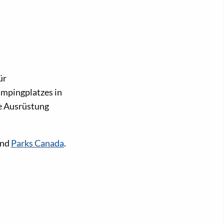
ür
ampingplatzes in
ge Ausrüstung
nd
Parks Canada
.