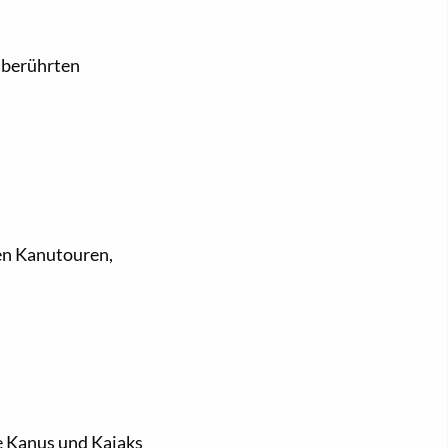
nberührten
en Kanutouren,
e Kanus und Kajaks