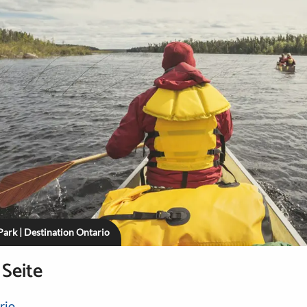
ark | Destination Ontario
 Seite
rio