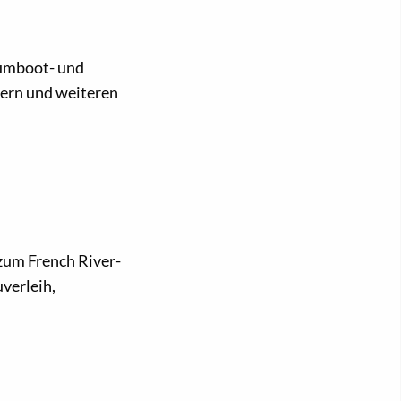
iumboot- und
rern und weiteren
zum French River-
verleih,