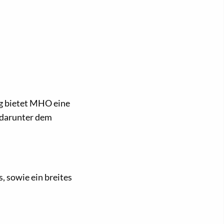
ng bietet MHO eine
 darunter dem
 sowie ein breites