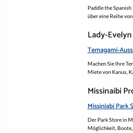
Paddle the Spanish 
über eine Reihe vo
Lady-Evelyn
Temagami-Auss
Machen Sie Ihre Te
Miete von Kanus, K
Missinaibi P
Missiniabi Park 
Der Park Store in M
Möglichkeit, Boote