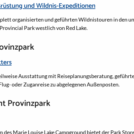
rüstung und Wildnis-Expeditionen
plett organisierten und geführten Wildnistouren in den u
rovincial Park westlich von Red Lake.
ovinzpark
ters
teilweise Ausstattung mit Reiseplanungsberatung, geführt
 Flug- oder Zuganreise zu abgelegenen Außenposten.
nt Provinzpark
 des Marie Louise Lake Campground bietet der Park Stor