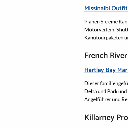
Missinaibi Outfit
Planen Sie eine Kan
Motorverleih, Shut
Kanutourpaketen un
French River
Hartley Bay Mar
Dieser familiengefü
Delta und Park und
Angelführer und Re
Killarney Pr