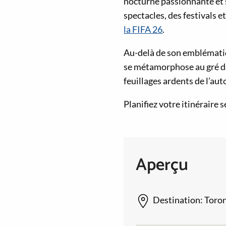
nocturne passionnante et 
spectacles, des festivals
la FIFA 26
.
Au-delà de son emblémat
se métamorphose au gré d
feuillages ardents de l’aut
Planifiez votre itinéraire
Aperçu
Destination:
Toro