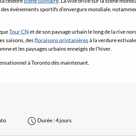
sa célèbre
scène culinaire
. La ville brille sur la scène mond
 et des événements sportifs d’envergure mondiale, notamme
ique
Tour CN
et de son paysage urbain le long de la rive no
es saisons, des
floraisons printanières
à la verdure estivale
omne et les paysages urbains enneigés de l’hiver.
 sensationnel à Toronto dès maintenant.
nto
Durée :
4 jours