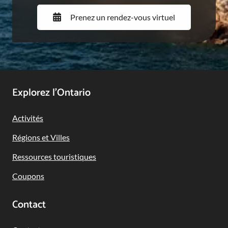
Prenez un rendez-vous virtuel
Footer
Explorez l’Ontario
Navigation
Activités
Régions et Villes
Ressources touristiques
Coupons
Contact