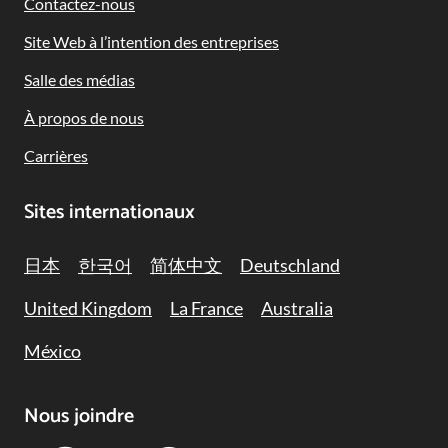
Contactez-nous
Site Web à l’intention des entreprises
Salle des médias
À propos de nous
Carrières
Sites internationaux
日本
한국어
简体中文
Deutschland
United Kingdom
La France
Australia
México
Nous joindre