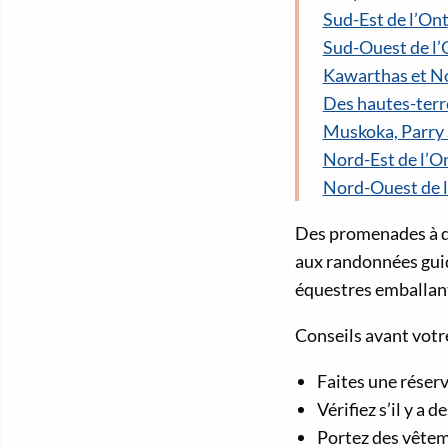
Sud-Est de l’On
Sud-Ouest de l’
Kawarthas et N
Des hautes-terre
Muskoka, Parry 
Nord-Est de l’O
Nord-Ouest de l
Des promenades à do
aux randonnées guid
équestres emballant
Conseils avant votre
Faites une réserv
Vérifiez s’il y a
Portez des vêtem