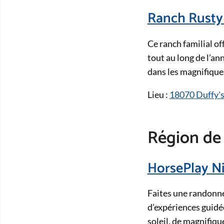
Ranch Rusty
Ce ranch familial of
tout au long de l’an
dans les magnifiques
Lieu :
18070 Duffy's
Région de
HorsePlay N
Faites une randonnée
d’expériences guidée
soleil, de magnifiqu