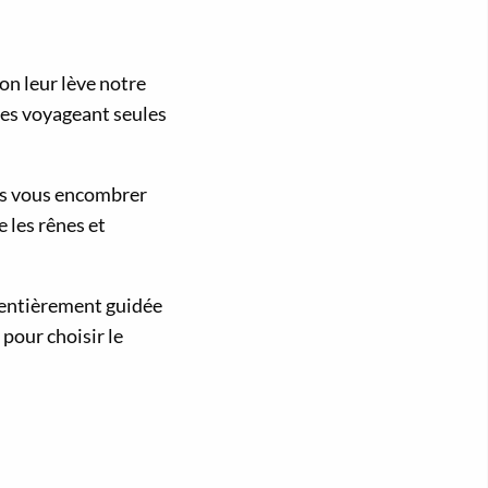
’on leur lève notre
nes voyageant seules
ans vous encombrer
e les rênes et
n entièrement guidée
 pour choisir le