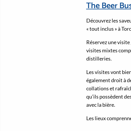
The Beer Bu
Découvrez les saveur
« tout inclus » à To
Réservez une visite
visites mixtes comp
distilleries.
Les visites vont bi
également droit à d
collations et rafraîc
qu’ils possèdent de
avec la bière.
Les lieux comprenn