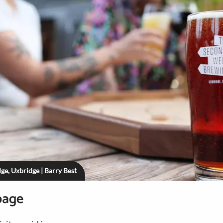
e, Uxbridge | Barry Best
page