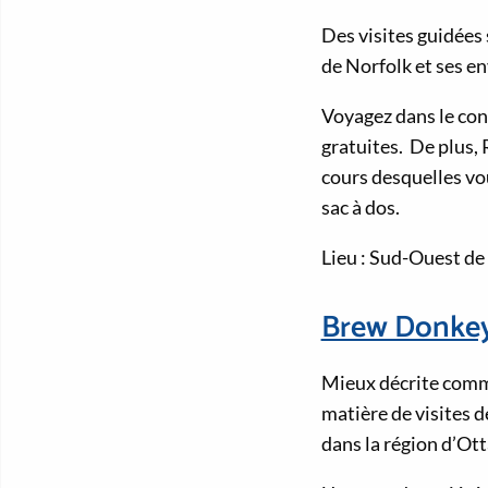
Des visites guidées
de Norfolk et ses e
Voyagez dans le con
gratuites. De plus,
cours desquelles vo
sac à dos.
Lieu : Sud-Ouest de
Brew Donkey
Mieux décrite comme
matière de visites d
dans la région d’Ot