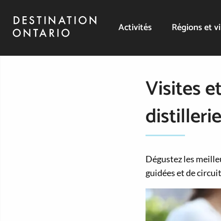
Activités
Régions et vi
Visites e
distiller
Dégustez les meilleu
guidées et de circui