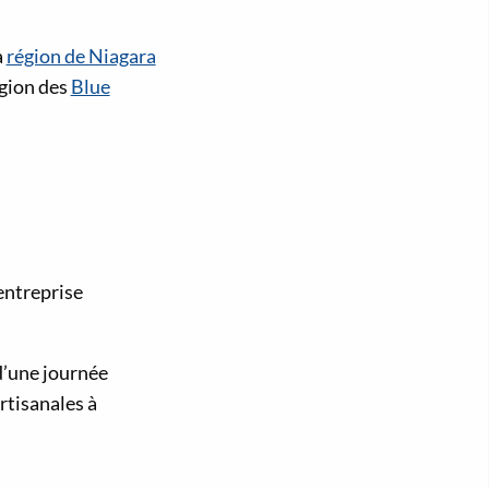
a
région de Niagara
égion des
Blue
entreprise
d’une journée
rtisanales à