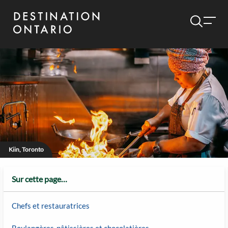
Kiin, Toronto
Sur cette page…
Chefs et restauratrices
Boulangères-pâtissières et chocolatières