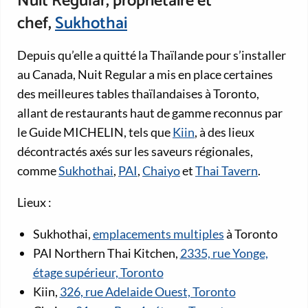
Nuit Regular, propriétaire et
chef,
Sukhothai
Depuis qu’elle a quitté la Thaïlande pour s’installer
au Canada, Nuit Regular a mis en place certaines
des meilleures tables thaïlandaises à Toronto,
allant de restaurants haut de gamme reconnus par
le Guide MICHELIN, tels que
Kiin
, à des lieux
décontractés axés sur les saveurs régionales,
comme
Sukhothai
,
PAI
,
Chaiyo
et
Thai Tavern
.
Lieux :
Sukhothai,
emplacements multiples
à Toronto
PAI Northern Thai Kitchen,
2335, rue Yonge,
étage supérieur, Toronto
Kiin,
326, rue Adelaide Ouest, Toronto