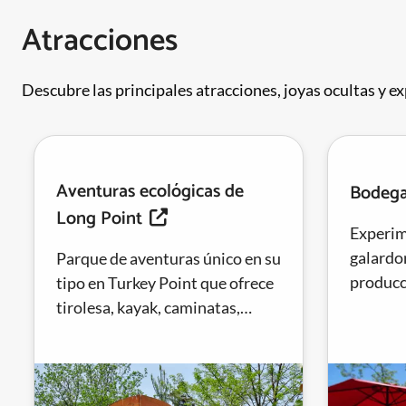
Atracciones
Descubre las principales atracciones, joyas ocultas y ex
Aventuras ecológicas de
Bodeg
Long Point
Experim
galardo
Parque de aventuras único en su
producc
tipo en Turkey Point que ofrece
Appassi
tirolesa, kayak, caminatas,
comerci
ciclismo de montaña,
observación de estrellas y...