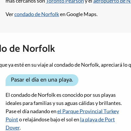
más cercanos son
Toronto Pearson
y el
aeropuerto de Ni
Ver
condado de Norfolk
en Google Maps.
do de Norfolk
 que ya esté en su viaje al condado de Norfolk, apreciará l
Pasar el día en una playa.
El condado de Norfolk es conocido por sus playas
ideales para familias y sus aguas cálidas y brillantes.
Pase el día nadando en
el Parque Provincial Turkey
Point
o relajándose bajo el sol en
la playa de Port
Dover
.