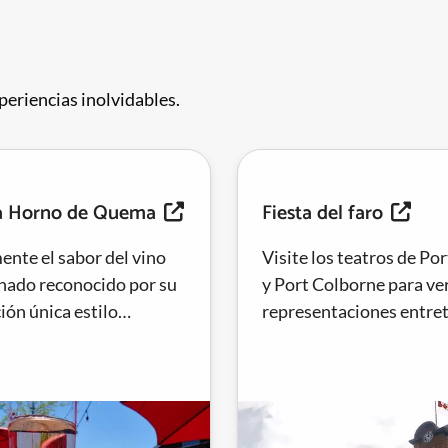
periencias inolvidables.
a Horno de Quema
Fiesta del faro
ente el sabor del vino
Visite los teatros de Po
nado reconocido por su
y Port Colborne para ve
ión única estilo
representaciones entre
mento de hornos
que muestran el talento
ales de tabaco.
canadiense en la comedi