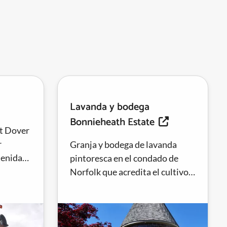
Lavanda y bodega
Bonnieheath Estate
rt Dover
r
Granja y bodega de lavanda
tenidas
pintoresca en el condado de
Norfolk que acredita el cultivo
a.
de tabaco en el pasado por el
vino completo y sabroso que...