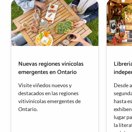
Nuevas regiones vinícolas
Librerí
emergentes en Ontario
indepe
Visite viñedos nuevos y
Desde a
destacados en las regiones
segunda
vitivinícolas emergentes de
hasta es
Ontario.
exhiben
lugar p
la liter