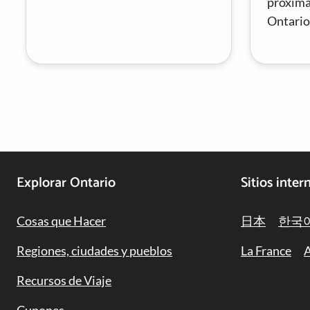
próxima
Ontario
Footer
Explorar Ontario
Sitios inter
Navigation
Cosas que Hacer
日本
한국
Regiones, ciudades y pueblos
La France
A
Recursos de Viaje