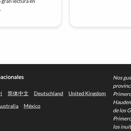
 gran lectura en
.
nacionales
Nos gus
provinci
어
简体中文
Deutschland
United Kingdom
Primeros
Haudeno
ustralia
México
de los 
Primeros
los inui