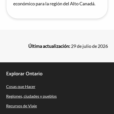
económico para la región del Alto Canadá.
Última actualización:
29 de julio de 2026
Footer
Explorar Ontario
Navigation
Cosas que Hacer
Regiones, ciudades y pueblos
Recursos de Viaje