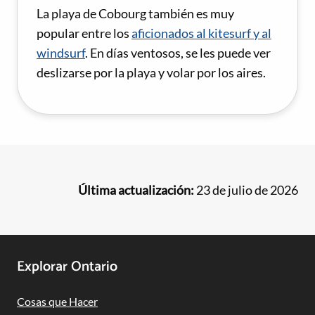
La playa de Cobourg también es muy
popular entre los
aficionados al kitesurf y al
windsurf
. En días ventosos, se les puede ver
deslizarse por la playa y volar por los aires.
Última actualización:
23 de julio de 2026
Footer
Explorar Ontario
Navigation
Cosas que Hacer