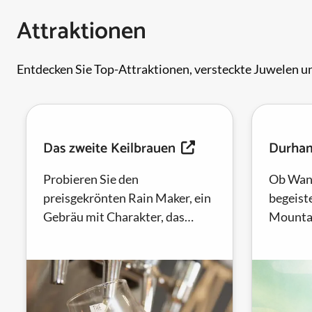
Attraktionen
Entdecken Sie Top-Attraktionen, versteckte Juwelen un
Das zweite Keilbrauen
Durham
Probieren Sie den
Ob Wan
preisgekrönten Rain Maker, ein
begeist
Gebräu mit Charakter, das
Mountai
perfekt zu Pralinen und
die perf
geräuchertem Grillgut passt.
Komfort