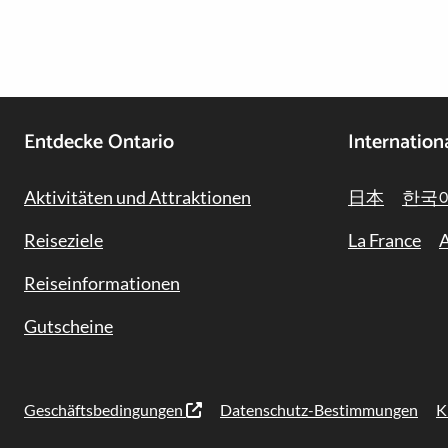
Footer
Entdecke Ontario
Internation
Navigation
Aktivitäten und Attraktionen
日本
한국
Reiseziele
La France
A
Reiseinformationen
Gutscheine
Geschäftsbedingungen
Datenschutz-Bestimmungen
K