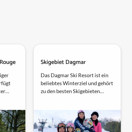
 Rouge
Skigebiet Dagmar
iger
Das Dagmar Ski Resort ist ein
rfügt
beliebtes Winterziel und gehört
ter
zu den besten Skigebieten
osee im
Torontos. Egal, ob Sie die Pisten
s
hinuntercarven oder im...