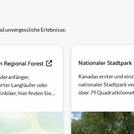
d unvergessliche Erlebnisse.
Nationaler Stadtpark
 Regional Forest
Kanadas erster und einz
deranfänger,
nationaler Stadtpark ve
erter Langläufer oder
über 79 Quadratkilome
nbiker, hier finden Sie
Grünfläche, vom Ontari
ekte Loipe, die Ihrem
Süden bis zur Oak Ridge
niveau entspricht.
Moraine im Norden.