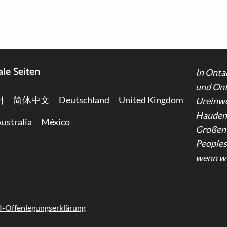
ale Seiten
In Onta
und Ont
어
简体中文
Deutschland
United Kingdom
Ureinwo
Haudeno
ustralia
México
Großen S
Peoples 
wenn wi
I-Offenlegungserklärung