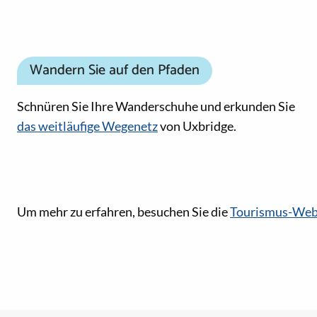
Wandern Sie auf den Pfaden
Schnüren Sie Ihre Wanderschuhe und erkunden Sie
das weitläufige Wegenetz
von Uxbridge.
Social-Media-Links
Um mehr zu erfahren, besuchen Sie die
Tourismus-Web