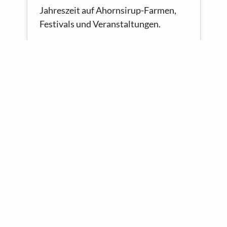
Jahreszeit auf Ahornsirup-Farmen,
Festivals und Veranstaltungen.
Romantische, unvergessliche
Urlaubsziele in Ontario
Verbringen Sie die Feiertage in einem
der bezaubernden Reiseziele