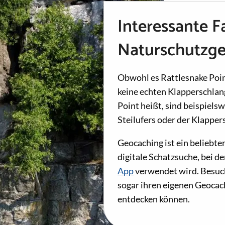
Interessante F
Naturschutzge
Obwohl es Rattlesnake Point
keine echten Klapperschlan
Point heißt, sind beispiels
Steilufers oder der Klapper
Geocaching ist ein beliebte
digitale Schatzsuche, bei d
App
verwendet wird. Besuc
sogar ihren eigenen Geocac
entdecken können.