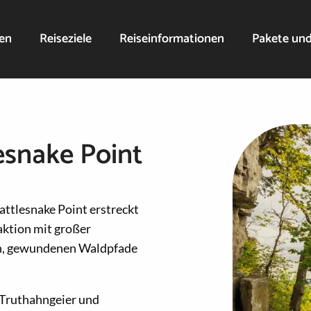
nen
Reiseziele
Reiseinformationen
Pakete un
esnake Point
ttlesnake Point erstreckt
aktion mit großer
ten, gewundenen Waldpfade
 Truthahngeier und