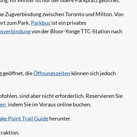
ng. Im Winter ist nur der obere Parkplatz geöffnet.
ine Zugverbindung zwischen Toronto und Milton. Von
ahrt zum Park.
Parkbus
ist ein privates
usverbindung
von der Bloor-Yonge TTC-Station nach
 geöffnet, die
Öffnungszeiten
können sich jedoch
fohlen, sind aber nicht erforderlich. Reservieren Sie
en,
indem Sie im Voraus online buchen.
ake Point Trail Guide
herunter.
traktion.