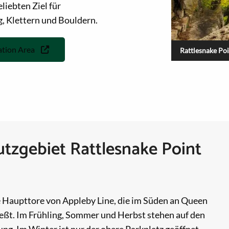
iebten Ziel für
, Klettern und Bouldern.
ation Area
Rattlesnake Po
utzgebiet Rattlesnake Point
e Haupttore von Appleby Line, die im Süden an Queen
eßt. Im Frühling, Sommer und Herbst stehen auf den