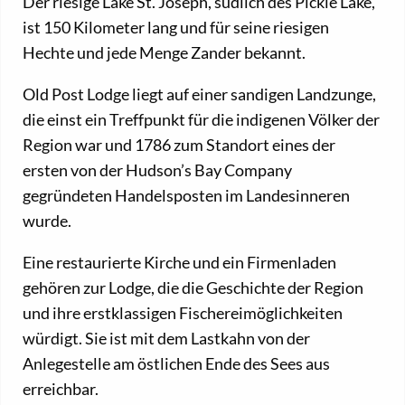
Der riesige Lake St. Joseph, südlich des Pickle Lake,
ist 150 Kilometer lang und für seine riesigen
Hechte und jede Menge Zander bekannt.
Old Post Lodge liegt auf einer sandigen Landzunge,
die einst ein Treffpunkt für die indigenen Völker der
Region war und 1786 zum Standort eines der
ersten von der Hudson’s Bay Company
gegründeten Handelsposten im Landesinneren
wurde.
Eine restaurierte Kirche und ein Firmenladen
gehören zur Lodge, die die Geschichte der Region
und ihre erstklassigen Fischereimöglichkeiten
würdigt. Sie ist mit dem Lastkahn von der
Anlegestelle am östlichen Ende des Sees aus
erreichbar.