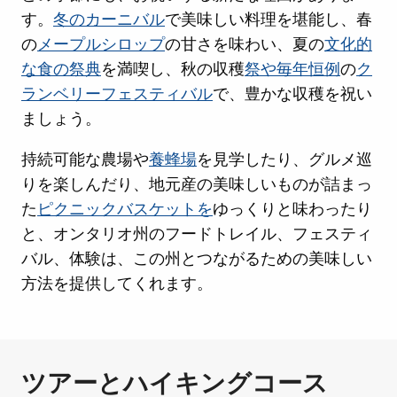
す。
冬のカーニバル
で美味しい料理を堪能し、春
の
メープルシロップ
の甘さを味わい、夏の
文化的
な食の祭典
を満喫し、秋の収穫
祭や毎年恒例
の
ク
ランベリーフェスティバル
で、豊かな収穫を祝い
ましょう。
持続可能な農場や
養蜂場
を見学したり、グルメ巡
りを楽しんだり、地元産の美味しいものが詰まっ
た
ピクニックバスケットを
ゆっくりと味わったり
と、オンタリオ州のフードトレイル、フェスティ
バル、体験は、この州とつながるための美味しい
方法を提供してくれます。
ツアーとハイキングコース