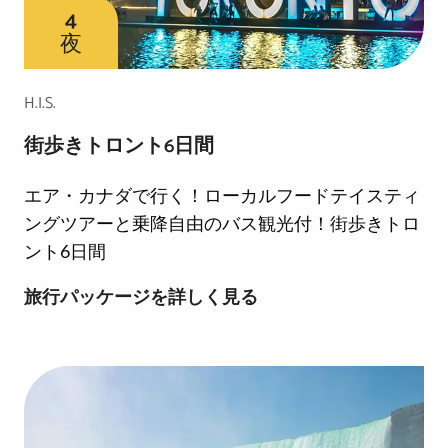
ラ
4
夜
ツ
ア
H.I.S.
ー
街歩きトロント6日間
エア・カナダで行く！ローカルフードテイスティ
ングツアーと乗降自由のバス観光付！街歩きトロ
ント6日間
街
旅行パッケージを詳しく見る
歩
き
ト
ロ