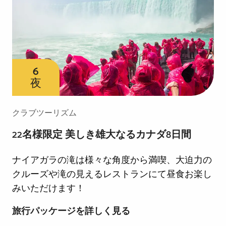
ン
ト
6
日
間
6
夜
クラブツーリズム
22名様限定 美しき雄大なるカナダ8日間
ナイアガラの滝は様々な角度から満喫、大迫力の
クルーズや滝の見えるレストランにて昼食お楽し
みいただけます！
22
旅行パッケージを詳しく見る