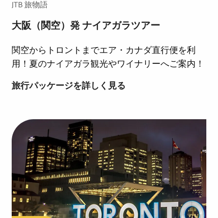
JTB 旅物語
と
大阪（関空）発 ナイアガラツアー
ナ
イ
関空からトロントまでエア・カナダ直行便を利
ア
用！夏のナイアガラ観光やワイナリーへご案内！
ガ
大
旅行パッケージを詳しく見る
ラ
阪
秋
（関
彩
空）
カ
発
ナ
ナ
ダ
イ
7
ア
日
ガ
間