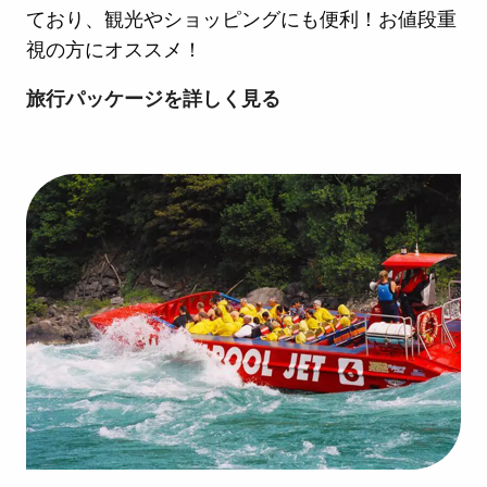
8
ており、観光やショッピングにも便利！お値段重
日
視の方にオススメ！
間
ト
旅行パッケージを詳しく見る
ロ
ン
ト
フ
リ
ー
プ
ラ
ン
で
気