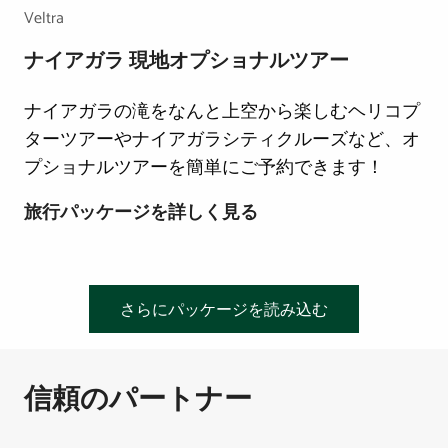
Veltra
軽
に
ナイアガラ 現地オプショナルツアー
気
ナイアガラの滝をなんと上空から楽しむヘリコプ
ま
ターツアーやナイアガラシティクルーズなど、オ
ま
プショナルツアーを簡単にご予約できます！
に！
ナ
旅行パッケージを詳しく見る
イ
ア
ガ
さらにパッケージを読み込む
ラ
現
信頼のパートナー
地
オ