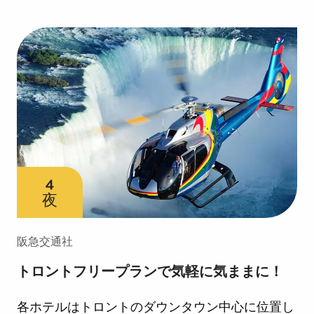
名
様
限
定
美
し
き
雄
大
4
夜
な
る
阪急交通社
カ
ナ
トロントフリープランで気軽に気ままに！
ダ
各ホテルはトロントのダウンタウン中心に位置し