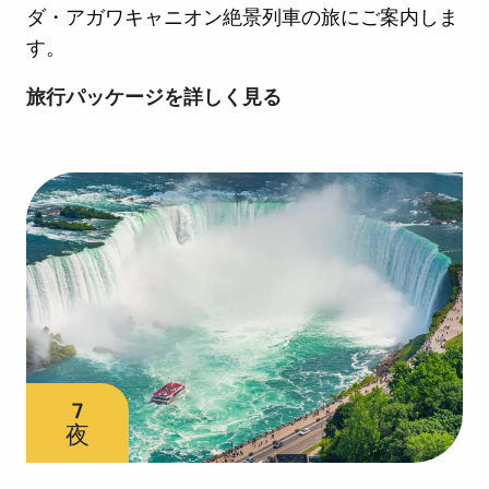
ダ・アガワキャニオン絶景列車の旅にご案内しま
す。
ア
旅行パッケージを詳しく見る
ガ
ワ
キ
ャ
ニ
オ
ン
ト
7
レ
夜
イ
ン