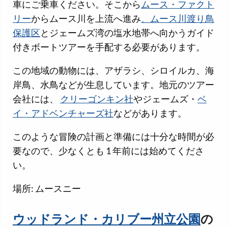
車にご乗車ください。そこから
ムース・ファクト
リー
からムース川を上流へ進み
、ムース川渡り鳥
保護区
とジェームズ湾の塩水地帯へ向かうガイド
付きボートツアーを手配する必要があります。
この地域の動物には、アザラシ、シロイルカ、海
岸鳥、水鳥などが生息しています。地元のツアー
会社には、
クリーゴンキン社
やジェームズ・
ベ
イ・アドベンチャーズ社
などがあります。
このような冒険の計画と準備には十分な時間が必
要なので、少なくとも 1 年前には始めてくださ
い。
場所: ムースニー
ウッドランド・カリブー州立公園
の