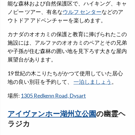
能な森林および自然保護区で、ハイキング、キャ
ノピー ツアー、有名な
ウルフ センター
などのア
ウトドア アドベンチャーを楽しめます。
カナダのオオカミの保護と教育に捧げられたこの
施設には、アルファのオオカミのペアとその兄弟
や子孫が住む森林の囲い地を見下ろす大きな屋内
展望台があります。
19 世紀の木こりたちがかつて使用していた居心
地の良い別荘を予約して、
一泊しましょう
。
場所:
1305 Redkenn Road, Dysart
アイヴァンホー湖州立公園
の幽霊ヘ
ラジカ