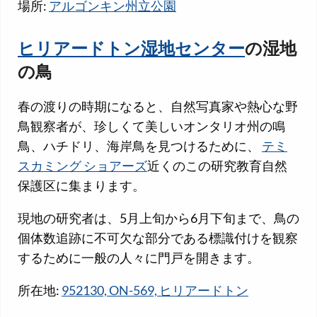
場所:
アルゴンキン州立公園
ヒリアードトン湿地センター
の湿地
の鳥
春の渡りの時期になると、自然写真家や熱心な野
鳥観察者が、珍しくて美しいオンタリオ州の鳴
鳥、ハチドリ、海岸鳥を見つけるために、
テミ
スカミング ショアーズ
近くのこの研究教育自然
保護区に集まります。
現地の研究者は、5月上旬から6月下旬まで、鳥の
個体数追跡に不可欠な部分である標識付けを観察
するために一般の人々に門戸を開きます。
所在地:
952130, ON-569, ヒリアードトン