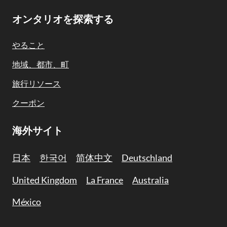
Footer
オンタリオを探索する
Navigation
やること
地域、都市、町
旅行リソース
クーポン
海外サイト
日本
한국어
简体中文
Deutschland
United Kingdom
La France
Australia
México