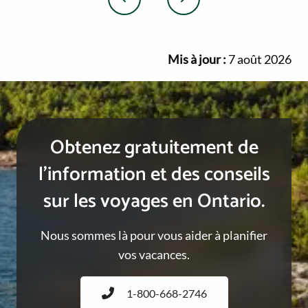
r
t
Précédent
Suivant
t
u
h
r
Mis à jour :
7 août 2026
B
a
a
l
y
F
o
u
Obtenez gratuitement de
n
l’information et des conseils
d
sur les voyages en Ontario.
a
t
i
Nous sommes là pour vous aider à planifier
o
vos vacances.
n
1-800-668-2746