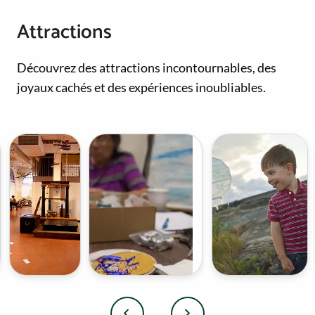
Attractions
Découvrez des attractions incontournables, des
joyaux cachés et des expériences inoubliables.
M
O
u
j
s
i
é
b
e
w
d
e
e
C
N
u
o
l