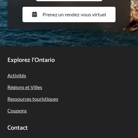
Prenez un rendez-vous virtuel
Footer
Explorez l’Ontario
Navigation
Activités
Régions et Villes
Ressources touristiques
Coupons
Contact