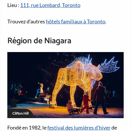
Lieu :
111, rue Lombard, Toronto
Trouvez d’autres
hôtels familiaux à Toronto
.
Région de Niagara
Clifton Hill
Fondé en 1982, le
festival des lumières d’hiver
de