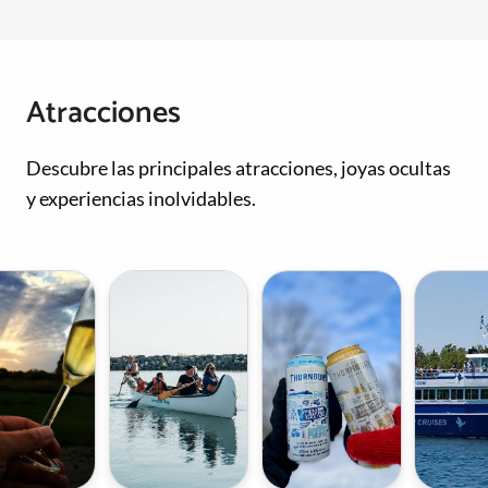
Atracciones
Descubre las principales atracciones, joyas ocultas
y experiencias inolvidables.
S
P
T
i
r
h
d
o
o
r
y
r
a
e
n
G
c
b
r
t
u