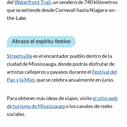
del
Waterfront Trail
, un sendero de 740 kilómetros
que se extiende desde Cornwall hasta Niagara-on-
the-Lake.
Abraza el espíritu festivo
Streetsville
es el encantador pueblo dentro de la
ciudad de Mississauga, donde podrás disfrutar de
artistas callejeros y payasos durante el
Festival del
Pan y la Miel
, que se celebra anualmente en junio.
Enlaces de redes sociales
Para obtener más ideas de viajes, visite
el sitio web
de turismo de Mississauga
o los canales de redes
sociales.