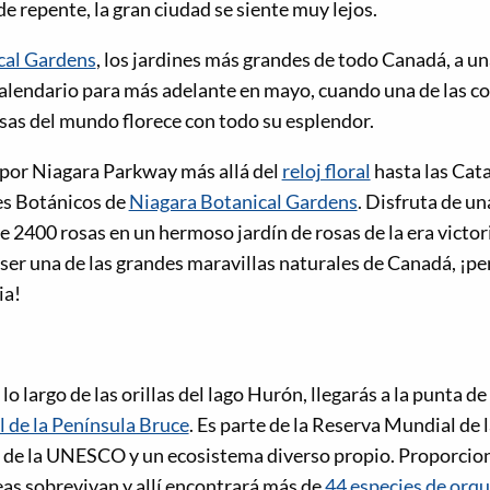
 de repente, la gran ciudad se siente muy lejos.
cal Gardens
, los jardines más grandes de todo Canadá, a un
alendario para más adelante en mayo, cuando una de las col
sas del mundo florece con todo su esplendor.
 por Niagara Parkway más allá del
reloj floral
hasta las Cata
es Botánicos de
Niagara Botanical Gardens
. Disfruta de u
e 2400 rosas en un hermoso jardín de rosas de la era victor
er una de las grandes maravillas naturales de Canadá, ¡per
ia!
lo largo de las orillas del lago Hurón, llegarás a la punta de
 de la Península Bruce
. Es parte de la Reserva Mundial de l
 de la UNESCO y un ecosistema diverso propio. Proporcion
eas sobrevivan y allí encontrará más de
44 especies de orq