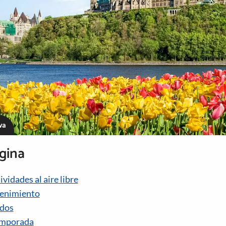
wa
gina
vidades al aire libre
tenimiento
dos
emporada