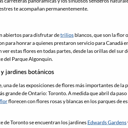
as carreteras panorámicas y los sinuosos senderos naturale
ilvestres te acompañan permanentemente.
n abiertos para disfrutar de
trilios
blancos, que son la flor o
eron para honrar a quienes prestaron servicio para Canadá e
ver estas flores en todas partes, desde las orillas del sur d
te del Parque Algonquin.
 y jardines botánicos
una de las exposiciones de flores más importantes de la 
más grande de Ontario: Toronto. A medida que abril da paso 
flor
florecen con flores rosas y blancas en los parques de e
te de Toronto se encuentran los jardines
Edwards Gardens