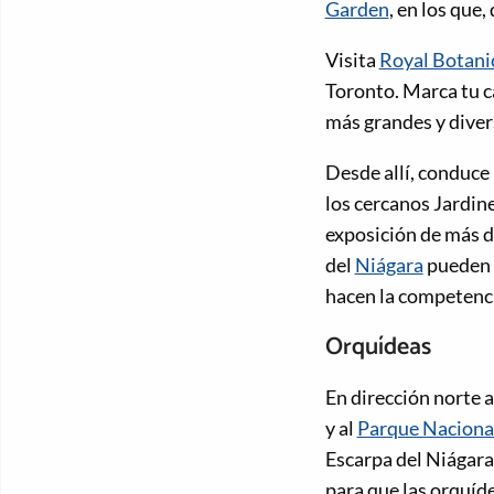
Garden
, en los que,
Visita
Royal Botani
Toronto. Marca tu c
más grandes y diver
Desde allí, conduce
los cercanos Jardin
exposición de más d
del
Niágara
pueden s
hacen la competenc
Orquídeas
En dirección norte a 
y al
Parque Nacional
Escarpa del Niágara
para que las orquíd