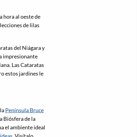
a hora al oeste de
ecciones de lilas
ratas del Niágara y
na impresionante
iana. Las Cataratas
o estos jardines le
 la
Península Bruce
a Biósfera de la
a el ambiente ideal
uídeas
. Visítalo