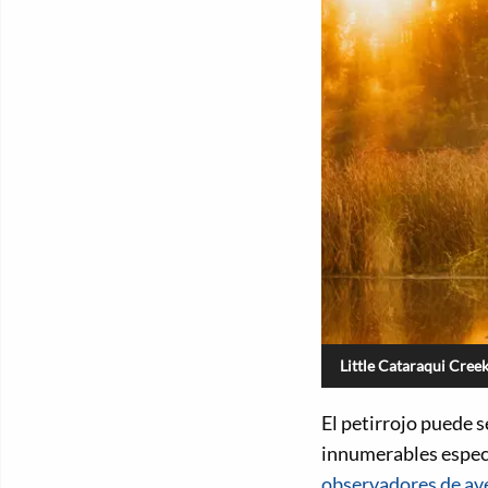
Little Cataraqui Cree
El petirrojo puede s
innumerables especi
observadores de av