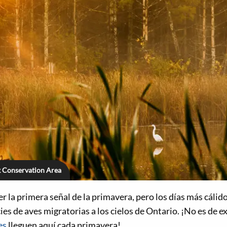
k Conservation Area
er la primera señal de la primavera, pero los días más cálid
es de aves migratorias a los cielos de Ontario. ¡No es de e
es
lleguen aquí cada primavera!