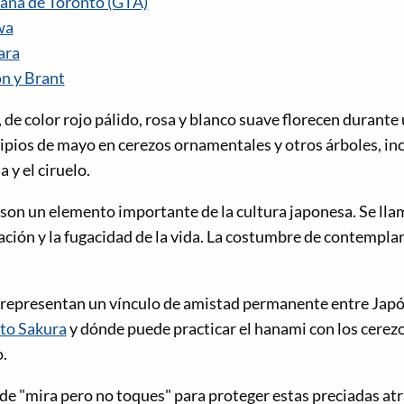
ana de Toronto (GTA)
wa
ara
n y Brant
, de color rojo pálido, rosa y blanco suave florecen durante
ncipios de mayo en cerezos ornamentales y otros árboles, i
a y el ciruelo.
o son un elemento importante de la cultura japonesa. Se lla
ción y la fugacidad de la vida. La costumbre de contemplar
 representan un vínculo de amistad permanente entre Japó
to Sakura
y dónde puede practicar el hanami con los cerezo
.
de "mira pero no toques" para proteger estas preciadas atr