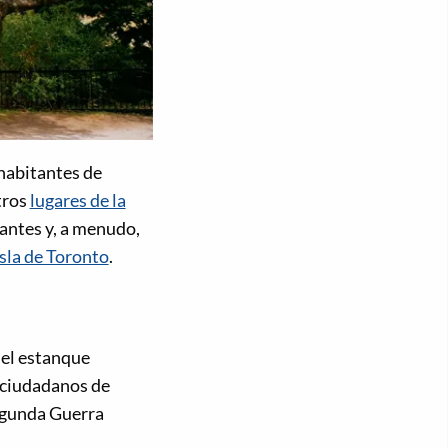
 habitantes de
tros
lugares de la
ntes y, a menudo,
isla de Toronto
.
 del estanque
s ciudadanos de
egunda Guerra