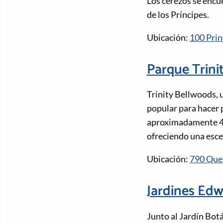
Los cerezos se encue
de los Príncipes.
Ubicación:
100 Prin
Parque Trini
Trinity Bellwoods, 
popular para hacer p
aproximadamente 400
ofreciendo una escen
Ubicación:
790 Quee
Jardines Ed
Junto al Jardín Bot