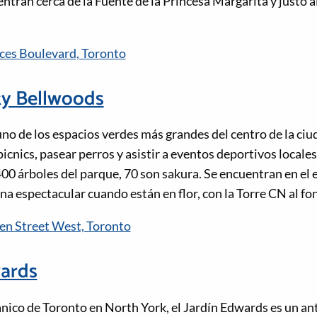
ntran cerca de la Fuente de la Princesa Margarita y justo a
ces Boulevard, Toronto
ty Bellwoods
uno de los espacios verdes más grandes del centro de la ciu
icnics, pasear perros y asistir a eventos deportivos locales
 árboles del parque, 70 son sakura. Se encuentran en el 
a espectacular cuando están en flor, con la Torre CN al fo
n Street West, Toronto
wards
ánico de Toronto en North York, el Jardín Edwards es un an