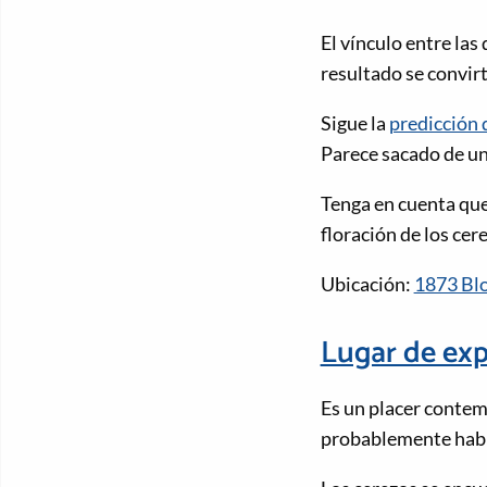
El vínculo entre las
resultado se convir
Sigue la
predicción d
Parece sacado de un
Tenga en cuenta que
floración de los cer
Ubicación:
1873 Blo
Lugar de exp
Es un placer contemp
probablemente habr