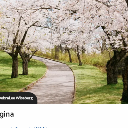
 DebraLee Wiseberg
gina