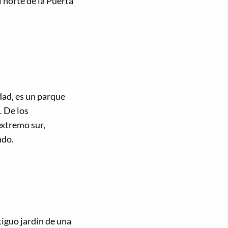
l norte de la Puerta
dad, es un parque
. De los
extremo sur,
ndo.
tiguo jardín de una