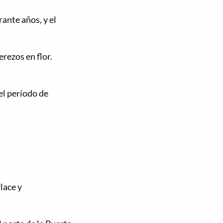
ante años, y el
rezos en flor.
el período de
lace y