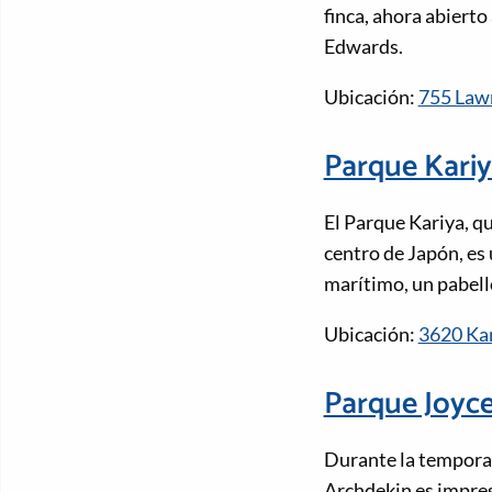
finca, ahora abierto 
Edwards.
Ubicación:
755 Lawr
Parque Kari
El Parque Kariya, q
centro de Japón, es
marítimo, un pabell
Ubicación:
3620 Kar
Parque Joyc
Durante la temporad
Archdekin es impre