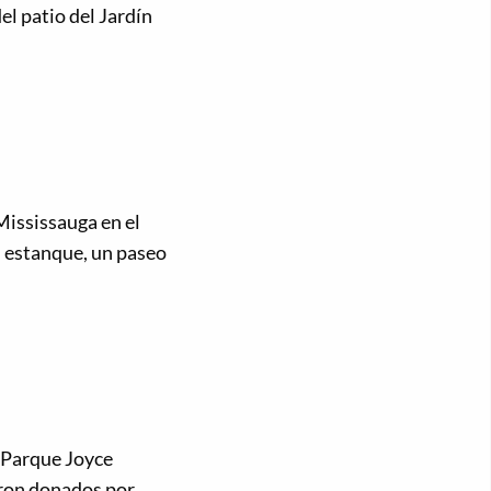
del patio del Jardín
Mississauga en el
n estanque, un paseo
l Parque Joyce
ron donados por