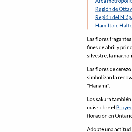
Área metropolit
Región de Otta
Región del Niág
Hamilton, Halto
Las flores fragantes
fines de abril y pri
silvestre, la magnoli
Las flores de cerez
simbolizan la renova
"Hanami".
Los sakura también
más sobre el
Proyec
floración en Ontario
Adopte una actitud 