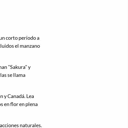
 un corto período a
ncluidos el manzano
man "Sakura" y
las se llama
n y Canadá. Lea
s en flor en plena
acciones naturales.