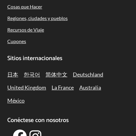
Navigation
Cosas que Hacer
Regiones, ciudades y pueblos
Recursos de Viaje
Cupones
Sitios internacionales
日本
한국어
简体中文
Deutschland
United Kingdom
La France
Australia
México
Conéctese con nosotros