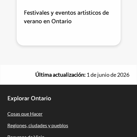
Festivales y eventos artísticos de
verano en Ontario
Última actualización:
1 de junio de 2026
Footer
Explorar Ontario
Navigation
Cosas que Hacer
Regiones, ciudades y pueblos
Recursos de Viaje