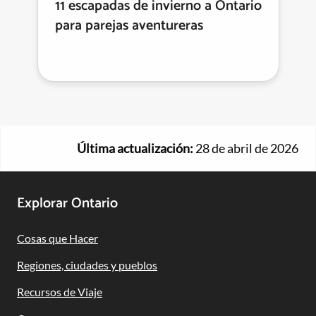
11 escapadas de invierno a Ontario
para parejas aventureras
Última actualización:
28 de abril de 2026
Footer
Explorar Ontario
Navigation
Cosas que Hacer
Regiones, ciudades y pueblos
Recursos de Viaje