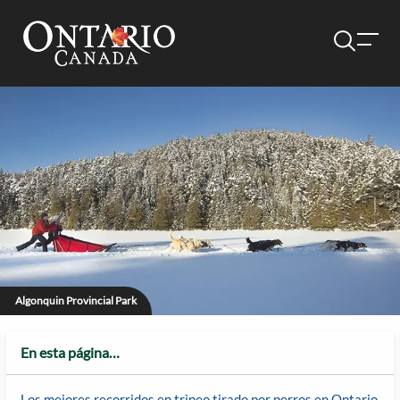
Algonquin Provincial Park
En esta página…
Los mejores recorridos en trineo tirado por perros en Ontario