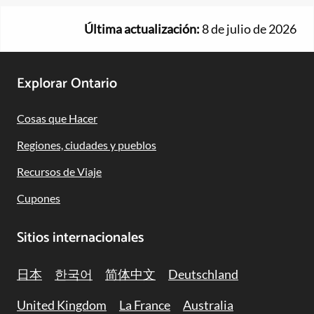
Última actualización:
8 de julio de 2026
Footer
Explorar Ontario
Navigation
Cosas que Hacer
Regiones, ciudades y pueblos
Recursos de Viaje
Cupones
Sitios internacionales
日本
한국어
简体中文
Deutschland
United Kingdom
La France
Australia