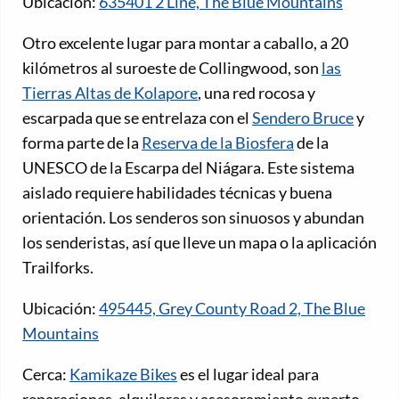
Ubicación:
635401 2 Line, The Blue Mountains
Otro excelente lugar para montar a caballo, a 20
kilómetros al suroeste de Collingwood, son
las
Tierras Altas de Kolapore
, una red rocosa y
escarpada que se entrelaza con el
Sendero Bruce
y
forma parte de la
Reserva de la Biosfera
de la
UNESCO de la Escarpa del Niágara. Este sistema
aislado requiere habilidades técnicas y buena
orientación. Los senderos son sinuosos y abundan
los senderistas, así que lleve un mapa o la aplicación
Trailforks.
Ubicación:
495445, Grey County Road 2, The Blue
Mountains
Cerca:
Kamikaze Bikes
es el lugar ideal para